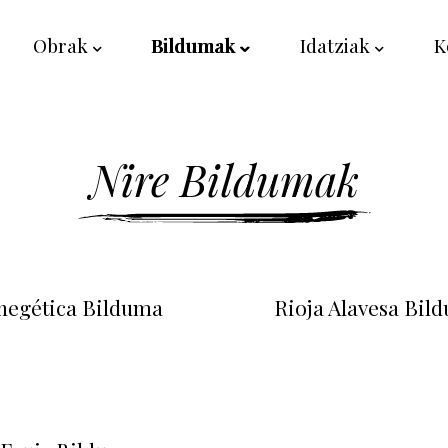
Obrak
Bildumak
Idatziak
K
Nire Bildumak
negética Bilduma
Rioja Alavesa Bil