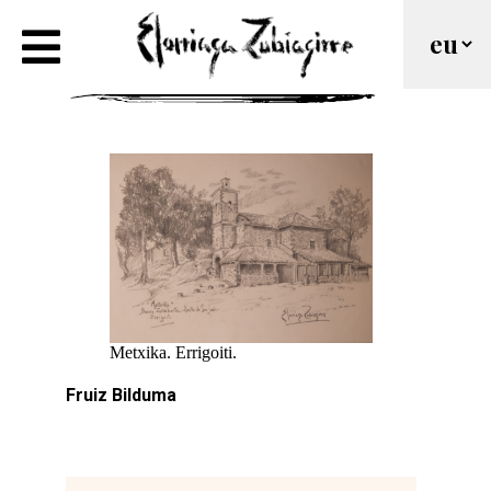
Metxika. Errigoiti.
Metxika. Errigoiti.
Fruiz Bilduma