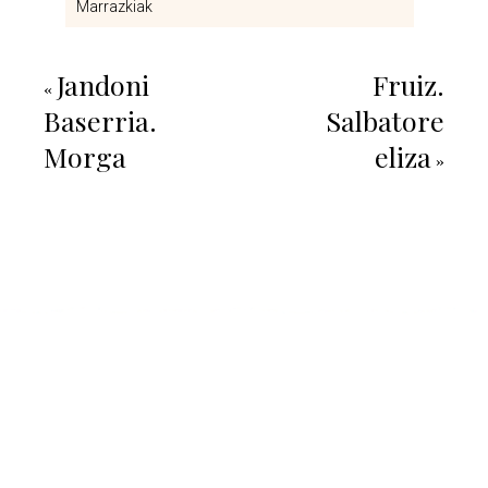
Marrazkiak
Jandoni
Fruiz.
«
Baserria.
Salbatore
Morga
eliza
»