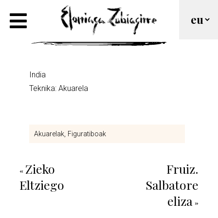
India
India
Teknika: Akuarela
Akuarelak
Figuratiboak
Zieko
Fruiz.
«
Eltziego
Salbatore
eliza
»