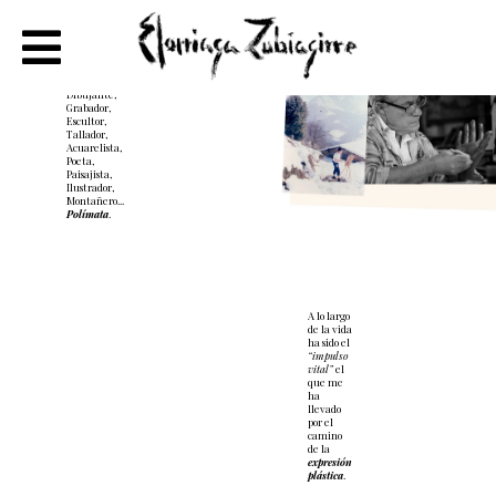
Jose Ramon
Elorriaga
Zubiagirre
Artista, Médico,
Ensayista,
Escritor, Pintor,
Dibujante,
Grabador,
Escultor,
Tallador,
Acuarelista,
Poeta,
Paisajista,
Ilustrador,
Montañero...
Polímata
.
A lo largo
de la vida
ha sido el
“impulso
vital”
el
que me
ha
llevado
por el
camino
de la
expresión
plástica
.