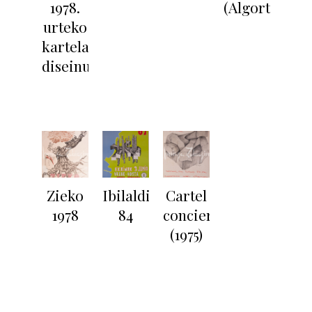
1978.
(Algorta)
urteko
kartelaren
diseinua
Zieko
Ibilaldia
Cartel
1978
84
concierto
(1975)