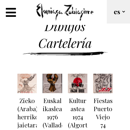
Dibujos
Cartelería
Zieko
Euskal
Kultur
Fiestas
(Araba)
ikasleak
astea
Puerto
herriko
1976
1974
Viejo
jaietarako
(Valladolid)
(Algorta)
74