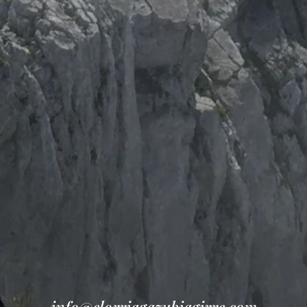
info@elorriagazubiagirre.com