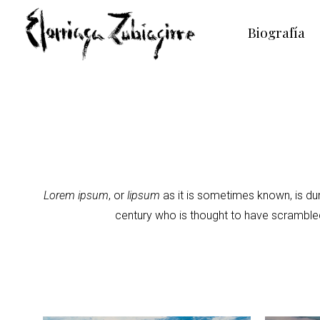
Biografía
Lorem ipsum
, or
lipsum
as it is sometimes known, is dum
century who is thought to have scrambled