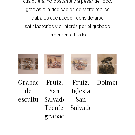
cualquiera; no obstante y a pesar de todo,
gracias a la dedicación de Maite realicé
trabajos que pueden considerarse
satisfactorios y el interés por el grabado
firmemente fijado.
Grabados
Fruiz.
Fruiz.
Dolmen
de
San
Iglesia
escultura
Salvador.
San
Técnica
Salvador
grabado