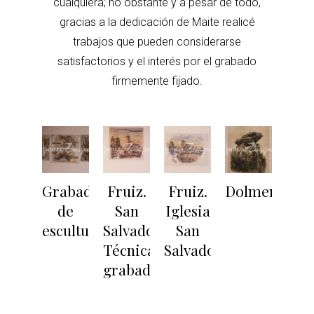
cualquiera; no obstante y a pesar de todo,
gracias a la dedicación de Maite realicé
trabajos que pueden considerarse
satisfactorios y el interés por el grabado
firmemente fijado.
Grabados
Fruiz.
Fruiz.
Dolmen
de
San
Iglesia
escultura
Salvador.
San
Técnica
Salvador
grabado