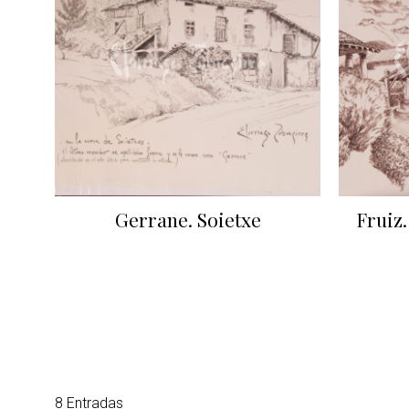
Gerrane. Soietxe
Fruiz.
8 Entradas