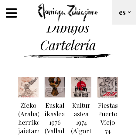
Dibujos
Cartelería
Zieko
Euskal
Kultur
Fiestas
(Araba)
ikasleak
astea
Puerto
herriko
1976
1974
Viejo
jaietarako
(Valladolid)
(Algorta)
74