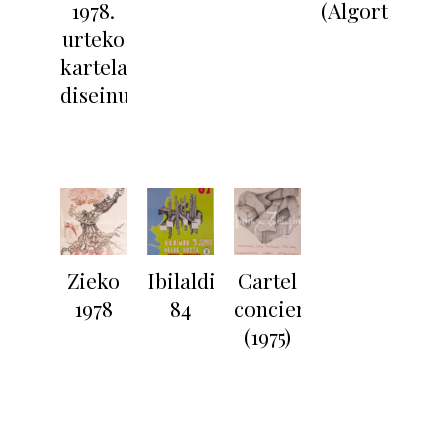
1978.
(Algorta)
urteko
kartelaren
diseinua
Zieko
Ibilaldia
Cartel
1978
84
concierto
(1975)