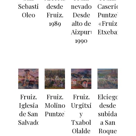
Sebastian.
desde
nevado.
Caserio
Oleo
Fruiz.
Desde
Puntzebarri.
1989
alto de
«Fruiz
Aizpuru.
Etxebarria»
1990
Fruiz.
Fruiz.
Fruiz.
Elciego
Iglesia
Molino
Urgitxi
desde
de San
Puntzebarri
y
subida
Salvador
Txabolas.
a San
Olalde
Roque