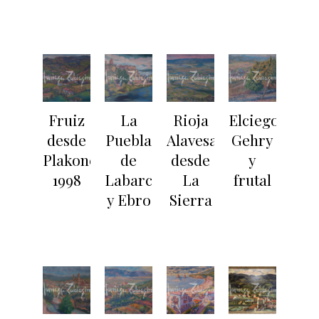
Fruiz
La
Rioja
Elciego,
desde
Puebla
Alavesa
Gehry
Plakone.
de
desde
y
1998
Labarca
La
frutal
y Ebro
Sierra