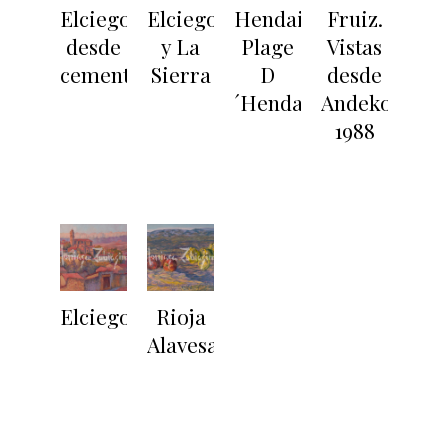
Elciego
Elciego
Hendaia.
Fruiz.
desde
y La
Plage
Vistas
cementerio
Sierra
D
desde
´Hendaye
Andeko.
1988
Elciego
Rioja
Alavesa